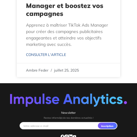
Manager et boostez vos
campagnes
Apprenez à maîtriser TikTok Ads Manager
pour créer des campagnes publicitaires
engageantes et atteindre vos objectifs
marketing avec succès.
CONSULTER L'ARTICLE
Ambre Feder
juillet 25, 2025
Newsletter
Restez informé(e) de nos dernières actualités !
Inscription